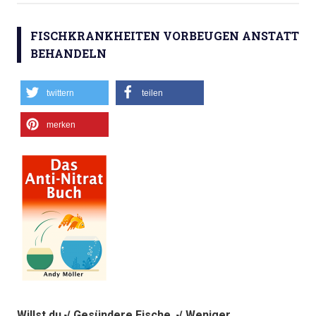
FISCHKRANKHEITEN VORBEUGEN ANSTATT
BEHANDELN
twittern
teilen
merken
Willst du √ Gesündere Fische, √
Weniger