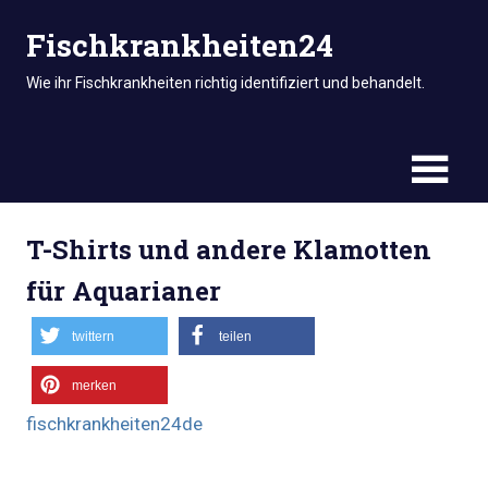
Zum
Fischkrankheiten24
Inhalt
springen
Wie ihr Fischkrankheiten richtig identifiziert und behandelt.
T-Shirts und andere Klamotten
für Aquarianer
twittern
teilen
merken
fischkrankheiten24de